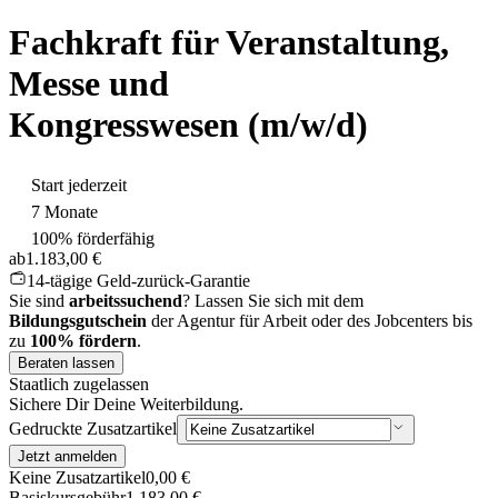
Fachkraft für Veranstaltung,
Messe und
Kongresswesen
(m/w/d)
Start jederzeit
7 Monate
100% förderfähig
ab
1.183,00 €
14-tägige Geld-zurück-Garantie
Sie sind
arbeitssuchend
? Lassen Sie sich mit dem
Bildungsgutschein
der Agentur für Arbeit oder des Jobcenters bis
zu
100% fördern
.
Beraten lassen
Staatlich zugelassen
Sichere Dir Deine Weiterbildung.
Gedruckte Zusatzartikel
Jetzt anmelden
Keine Zusatzartikel
0,00 €
Basiskursgebühr
1.183,00 €