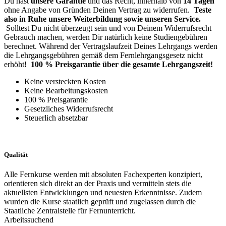
Du hast
unsere Garantie
und das Recht, innerhalb von
14 Tagen
ohne Angabe von Gründen Deinen Vertrag zu widerrufen.
Teste
also in Ruhe unsere Weiterbildung sowie unseren Service.
Solltest Du nicht überzeugt sein und von Deinem Widerrufsrecht
Gebrauch machen, werden Dir natürlich keine Studiengebühren
berechnet.
Während der Vertragslaufzeit Deines Lehrgangs werden
die Lehrgangsgebühren gemäß dem Fernlehrgangsgesetz nicht
erhöht!
100 % Preisgarantie über die gesamte Lehrgangszeit!
Keine versteckten Kosten
Keine Bearbeitungskosten
100 % Preisgarantie
Gesetzliches Widerrufsrecht
Steuerlich absetzbar
Qualität
Alle Fernkurse werden mit absoluten Fachexperten konzipiert,
orientieren sich direkt an der Praxis und vermitteln stets die
aktuellsten Entwicklungen und neuesten Erkenntnisse.
Zudem
wurden die Kurse staatlich geprüft und zugelassen durch die
Staatliche Zentralstelle für Fernunterricht.
Arbeitssuchend