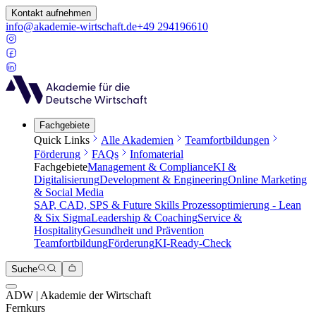
Kontakt aufnehmen
info@akademie-wirtschaft.de
+49 294196610
Fachgebiete
Quick Links
Alle Akademien
Teamfortbildungen
Förderung
FAQs
Infomaterial
Fachgebiete
Management & Compliance
KI &
Digitalisierung
Development & Engineering
Online Marketing
& Social Media
SAP, CAD, SPS & Future Skills
Prozessoptimierung - Lean
& Six Sigma
Leadership & Coaching
Service &
Hospitality
Gesundheit und Prävention
Teamfortbildung
Förderung
KI-Ready-Check
Suche
ADW | Akademie der Wirtschaft
Fernkurs