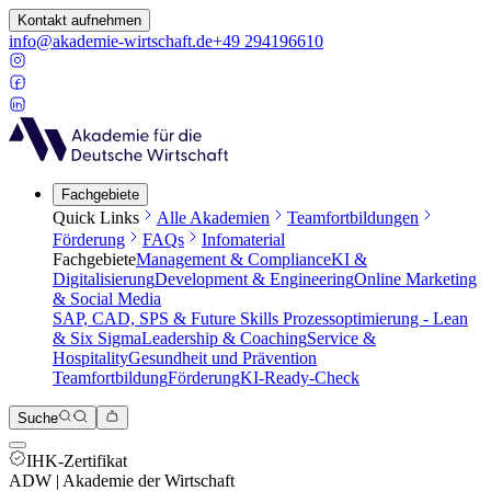
Kontakt aufnehmen
info@akademie-wirtschaft.de
+49 294196610
Fachgebiete
Quick Links
Alle Akademien
Teamfortbildungen
Förderung
FAQs
Infomaterial
Fachgebiete
Management & Compliance
KI &
Digitalisierung
Development & Engineering
Online Marketing
& Social Media
SAP, CAD, SPS & Future Skills
Prozessoptimierung - Lean
& Six Sigma
Leadership & Coaching
Service &
Hospitality
Gesundheit und Prävention
Teamfortbildung
Förderung
KI-Ready-Check
Suche
IHK-Zertifikat
ADW | Akademie der Wirtschaft