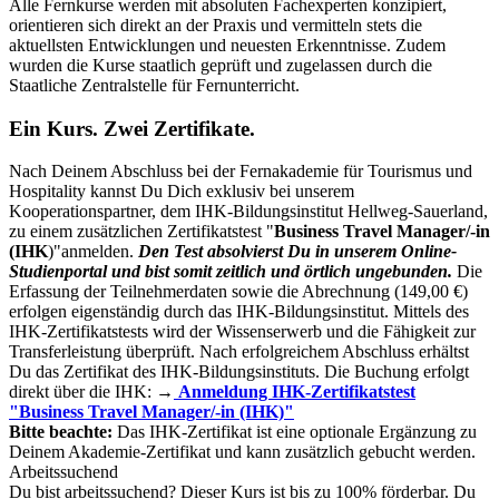
Alle Fernkurse werden mit absoluten Fachexperten konzipiert,
orientieren sich direkt an der Praxis und vermitteln stets die
aktuellsten Entwicklungen und neuesten Erkenntnisse.
Zudem
wurden die Kurse staatlich geprüft und zugelassen durch die
Staatliche Zentralstelle für Fernunterricht.
Ein Kurs. Zwei Zertifikate.
Nach Deinem Abschluss bei der Fernakademie für Tourismus und
Hospitality kannst Du Dich exklusiv bei unserem
Kooperationspartner, dem IHK-Bildungsinstitut Hellweg-Sauerland,
zu einem zusätzlichen Zertifikatstest "
Business Travel Manager/-in
(IHK
)"anmelden.
Den Test absolvierst Du in unserem Online-
Studienportal und bist somit zeitlich und örtlich ungebunden.
Die
Erfassung der Teilnehmerdaten sowie die Abrechnung (149,00 €)
erfolgen eigenständig durch das IHK-Bildungsinstitut.
Mittels des
IHK-Zertifikatstests wird der Wissenserwerb und die Fähigkeit zur
Transferleistung überprüft. Nach erfolgreichem Abschluss erhältst
Du das Zertifikat des IHK-Bildungsinstituts.
Die Buchung erfolgt
direkt über die IHK:
→
Anmeldung IHK-Zertifikatstest
"Business Travel Manager/-in (IHK)"
Bitte beachte:
Das IHK-Zertifikat ist eine optionale Ergänzung zu
Deinem Akademie-Zertifikat und kann zusätzlich gebucht werden.
Arbeitssuchend
Du bist arbeitssuchend? Dieser Kurs ist bis zu 100% förderbar.
Du