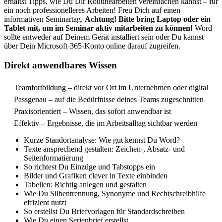
erhältst Tipps, wie Du Dir Routinearbeiten vereinfachen kannst – für
ein noch professionelleres Arbeiten! Freu Dich auf einen
informativen Seminartag.
Achtung! Bitte bring Laptop oder ein
Tablet mit, um im Seminar aktiv mitarbeiten zu können!
Word
sollte entweder auf Deinem Gerät installiert sein oder Du kannst
über Dein Microsoft-365-Konto online darauf zugreifen.
Direkt anwendbares Wissen
Teamfortbildung – direkt vor Ort im Unternehmen oder digital
Passgenau – auf die Bedürfnisse deines Teams zugeschnitten
Praxisorientiert – Wissen, das sofort anwendbar ist
Effektiv – Ergebnisse, die im Arbeitsalltag sichtbar werden
Kurze Standortanalyse: Wie gut kennst Du Word?
Texte ansprechend gestalten: Zeichen-, Absatz- und
Seitenformatierung
So richtest Du Einzüge und Tabstopps ein
Bilder und Grafiken clever in Texte einbinden
Tabellen: Richtig anlegen und gestalten
Wie Du Silbentrennung, Synonyme und Rechtschreibhilfe
effizient nutzt
So erstellst Du Briefvorlagen für Standardschreiben
Wie Du einen Serienbrief erstellst