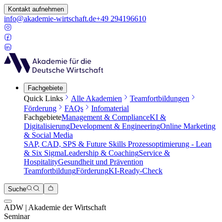
Kontakt aufnehmen
info@akademie-wirtschaft.de
+49 294196610
Fachgebiete
Quick Links
Alle Akademien
Teamfortbildungen
Förderung
FAQs
Infomaterial
Fachgebiete
Management & Compliance
KI &
Digitalisierung
Development & Engineering
Online Marketing
& Social Media
SAP, CAD, SPS & Future Skills
Prozessoptimierung - Lean
& Six Sigma
Leadership & Coaching
Service &
Hospitality
Gesundheit und Prävention
Teamfortbildung
Förderung
KI-Ready-Check
Suche
ADW | Akademie der Wirtschaft
Seminar