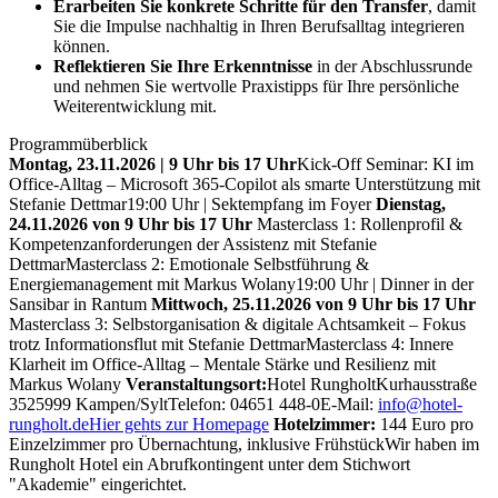
Erarbeiten Sie konkrete Schritte für den Transfer
, damit
Sie die Impulse nachhaltig in Ihren Berufsalltag integrieren
können.
Reflektieren Sie Ihre Erkenntnisse
in der Abschlussrunde
und nehmen Sie wertvolle Praxistipps für Ihre persönliche
Weiterentwicklung mit.
Programmüberblick
Montag, 23.11.2026 | 9 Uhr bis 17 Uhr
Kick-Off Seminar: KI im
Office-Alltag – Microsoft 365-Copilot als smarte Unterstützung mit
Stefanie Dettmar
19:00 Uhr | Sektempfang im Foyer
Dienstag,
24.11.2026 von 9 Uhr bis 17 Uhr
Masterclass 1: Rollenprofil &
Kompetenzanforderungen der Assistenz mit Stefanie
Dettmar
Masterclass 2: Emotionale Selbstführung &
Energiemanagement mit Markus Wolany
19:00 Uhr | Dinner in der
Sansibar in Rantum
Mittwoch, 25.11.2026 von 9 Uhr bis 17 Uhr
Masterclass 3: Selbstorganisation & digitale Achtsamkeit – Fokus
trotz Informationsflut mit Stefanie Dettmar
Masterclass 4: Innere
Klarheit im Office-Alltag – Mentale Stärke und Resilienz mit
Markus Wolany
Veranstaltungsort:
Hotel Rungholt
Kurhausstraße
35
25999 Kampen/Sylt
Telefon: 04651 448-0
E-Mail:
info@hotel-
rungholt.de
Hier gehts zur Homepage
Hotelzimmer:
144 Euro pro
Einzelzimmer pro Übernachtung, inklusive Frühstück
Wir haben im
Rungholt Hotel ein Abrufkontingent unter dem Stichwort
"Akademie" eingerichtet.