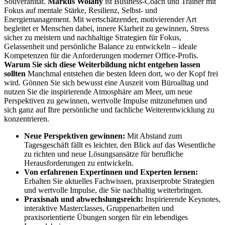
Souveränität.
Markus Wolany
ist Business‑Coach und Trainer mit
Fokus auf mentale Stärke, Resilienz, Selbst‑ und
Energiemanagement. Mit wertschätzender, motivierender Art
begleitet er Menschen dabei, innere Klarheit zu gewinnen, Stress
sicher zu meistern und nachhaltige Strategien für Fokus,
Gelassenheit und persönliche Balance zu entwickeln – ideale
Kompetenzen für die Anforderungen moderner Office‑Profis.
Warum Sie sich diese Weiterbildung nicht entgehen lassen
sollten
Manchmal entstehen die besten Ideen dort, wo der Kopf frei
wird. Gönnen Sie sich bewusst eine Auszeit vom Büroalltag und
nutzen Sie die inspirierende Atmosphäre am Meer, um neue
Perspektiven zu gewinnen, wertvolle Impulse mitzunehmen und
sich ganz auf Ihre persönliche und fachliche Weiterentwicklung zu
konzentrieren.
Neue Perspektiven gewinnen:
Mit Abstand zum
Tagesgeschäft fällt es leichter, den Blick auf das Wesentliche
zu richten und neue Lösungsansätze für berufliche
Herausforderungen zu entwickeln.
Von erfahrenen Expertinnen und Experten lernen:
Erhalten Sie aktuelles Fachwissen, praxiserprobte Strategien
und wertvolle Impulse, die Sie nachhaltig weiterbringen.
Praxisnah und abwechslungsreich:
Inspirierende Keynotes,
interaktive Masterclasses, Gruppenarbeiten und
praxisorientierte Übungen sorgen für ein lebendiges