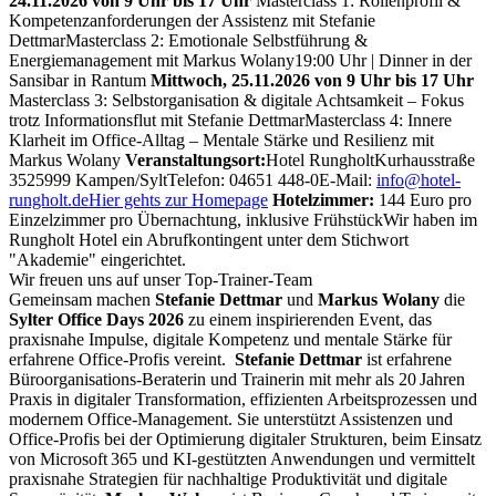
24.11.2026 von 9 Uhr bis 17 Uhr
Masterclass 1: Rollenprofil &
Kompetenzanforderungen der Assistenz mit Stefanie
Dettmar
Masterclass 2: Emotionale Selbstführung &
Energiemanagement mit Markus Wolany
19:00 Uhr | Dinner in der
Sansibar in Rantum
Mittwoch, 25.11.2026 von 9 Uhr bis 17 Uhr
Masterclass 3: Selbstorganisation & digitale Achtsamkeit – Fokus
trotz Informationsflut mit Stefanie Dettmar
Masterclass 4: Innere
Klarheit im Office-Alltag – Mentale Stärke und Resilienz mit
Markus Wolany
Veranstaltungsort:
Hotel Rungholt
Kurhausstraße
35
25999 Kampen/Sylt
Telefon: 04651 448-0
E-Mail:
info@hotel-
rungholt.de
Hier gehts zur Homepage
Hotelzimmer:
144 Euro pro
Einzelzimmer pro Übernachtung, inklusive Frühstück
Wir haben im
Rungholt Hotel ein Abrufkontingent unter dem Stichwort
"Akademie" eingerichtet.
Wir freuen uns auf unser Top‑Trainer‑Team
Gemeinsam machen
Stefanie Dettmar
und
Markus Wolany
die
Sylter Office Days 2026
zu einem inspirierenden Event, das
praxisnahe Impulse, digitale Kompetenz und mentale Stärke für
erfahrene Office-Profis vereint.
Stefanie Dettmar
ist erfahrene
Büroorganisations‑Beraterin und Trainerin mit mehr als 20 Jahren
Praxis in digitaler Transformation, effizienten Arbeitsprozessen und
modernem Office‑Management. Sie unterstützt Assistenzen und
Office‑Profis bei der Optimierung digitaler Strukturen, beim Einsatz
von Microsoft 365 und KI‑gestützten Anwendungen und vermittelt
praxisnahe Strategien für nachhaltige Produktivität und digitale