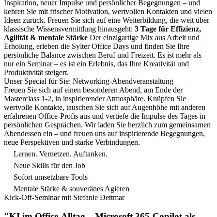
Inspiration, neuer Impulse und persönlicher Begegnungen – und
kehren Sie mit frischer Motivation, wertvollen Kontakten und vielen
Ideen zurück.
Freuen Sie sich auf eine Weiterbildung, die weit über
klassische Wissensvermittlung hinausgeht:
3 Tage für Effizienz,
Agilität & mentale Stärke
Der einzigartige Mix aus Arbeit und
Erholung, erleben die Sylter Office Days und finden Sie Ihre
persönliche Balance zwischen Beruf und Freizeit. Es ist mehr als
nur ein Seminar – es ist ein Erlebnis, das Ihre Kreativität und
Produktivität steigert.
Unser Special für Sie: Networking-Abendveranstaltung
Freuen Sie sich auf einen besonderen Abend, am Ende der
Masterclass 1-2, in inspirierender Atmosphäre. Knüpfen Sie
wertvolle Kontakte, tauschen Sie sich auf Augenhöhe mit anderen
erfahrenen Office-Profis aus und vertiefe die Impulse des Tages in
persönlichen Gesprächen.
Wir laden Sie herzlich zum gemeinsamen
Abendessen ein – und freuen uns auf inspirierende Begegnungen,
neue Perspektiven und starke Verbindungen.
Lernen. Vernetzen. Auftanken.
Neue Skills für den Job
Sofort umsetzbare Tools
Mentale Stärke & souveränes Agieren
Kick-Off-Seminar mit Stefanie Dettmar
"KI im Office-Alltag – Microsoft 365-Copilot als