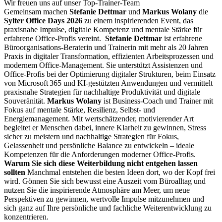
Wir freuen uns auf unser Top‑Trainer‑Team
Gemeinsam machen
Stefanie Dettmar
und
Markus Wolany
die
Sylter Office Days 2026
zu einem inspirierenden Event, das
praxisnahe Impulse, digitale Kompetenz und mentale Stärke für
erfahrene Office-Profis vereint.
Stefanie Dettmar
ist erfahrene
Büroorganisations‑Beraterin und Trainerin mit mehr als 20 Jahren
Praxis in digitaler Transformation, effizienten Arbeitsprozessen und
modernem Office‑Management. Sie unterstützt Assistenzen und
Office‑Profis bei der Optimierung digitaler Strukturen, beim Einsatz
von Microsoft 365 und KI‑gestützten Anwendungen und vermittelt
praxisnahe Strategien für nachhaltige Produktivität und digitale
Souveränität.
Markus Wolany
ist Business‑Coach und Trainer mit
Fokus auf mentale Stärke, Resilienz, Selbst‑ und
Energiemanagement. Mit wertschätzender, motivierender Art
begleitet er Menschen dabei, innere Klarheit zu gewinnen, Stress
sicher zu meistern und nachhaltige Strategien für Fokus,
Gelassenheit und persönliche Balance zu entwickeln – ideale
Kompetenzen für die Anforderungen moderner Office‑Profis.
Warum Sie sich diese Weiterbildung nicht entgehen lassen
sollten
Manchmal entstehen die besten Ideen dort, wo der Kopf frei
wird. Gönnen Sie sich bewusst eine Auszeit vom Büroalltag und
nutzen Sie die inspirierende Atmosphäre am Meer, um neue
Perspektiven zu gewinnen, wertvolle Impulse mitzunehmen und
sich ganz auf Ihre persönliche und fachliche Weiterentwicklung zu
konzentrieren.