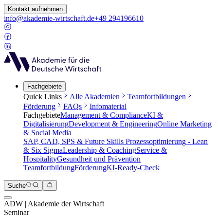
Kontakt aufnehmen
info@akademie-wirtschaft.de
+49 294196610
Fachgebiete
Quick Links
Alle Akademien
Teamfortbildungen
Förderung
FAQs
Infomaterial
Fachgebiete
Management & Compliance
KI &
Digitalisierung
Development & Engineering
Online Marketing
& Social Media
SAP, CAD, SPS & Future Skills
Prozessoptimierung - Lean
& Six Sigma
Leadership & Coaching
Service &
Hospitality
Gesundheit und Prävention
Teamfortbildung
Förderung
KI-Ready-Check
Suche
ADW | Akademie der Wirtschaft
Seminar