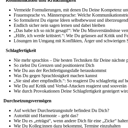
Kommunikation und Kritikfähigkeit
Vermeide Formulierungen, mit denen Du Deine Kompetenz unt
Frauensprache vs. Männersprache: Welche Kommunikationstri
So formulierst Du eigene Ideen selbstbewusst und überzeugend
Endlich sicher nein sagen lernen und dabei bleiben
„Das habe ich so nicht gesagt!“: Wie Du Missverständnisse ver
„Hilfe, ich werde kritisiert.“: Wie Du gelassen auf Kritik und F
Lösungen im Umgang mit Konflikten, Ärger und schwierigen S
Schlagfertigkeit
Nie mehr sprachlos – Die besten Techniken für Deine nächste
So ziehst Du Grenzen und positionierst Dich
Wie Du aus der Rechtfertigungsfalle herauskommst
Was Du gegen Sprachlosigkeit machen kannst
„Sie sind aber empfindlich.“: So reagierst Du schlagfertig au
Wie Du auf Kritik und Verbal-Attacken reagierst und souverän
Wie durch Provokationen Deine Schlagfertigkeit gesteigert wir
Durchsetzungsvermögen
Auf welcher Durchsetzungsstufe befindest Du Dich?
Autorität und Harmonie – geht das?
Wie Du es „erträgst“, wenn andere Dich für eine „Zicke“ halte
Wie Du Kolleg:innen dazu bekommst, Termine einzuhalten