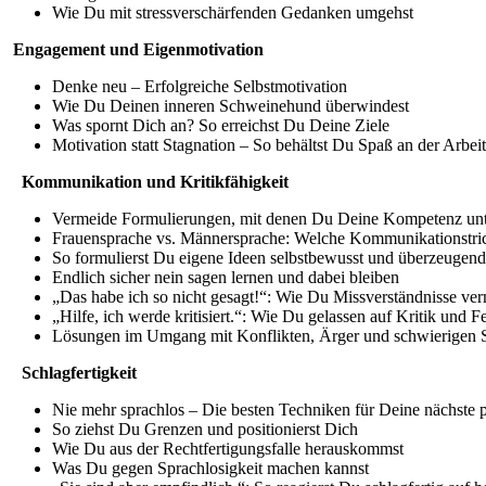
Wie Du mit stressverschärfenden Gedanken umgehst
Engagement und Eigenmotivation
Denke neu – Erfolgreiche Selbstmotivation
Wie Du Deinen inneren Schweinehund überwindest
Was spornt Dich an? So erreichst Du Deine Ziele
Motivation statt Stagnation – So behältst Du Spaß an der Arbeit
Kommunikation und Kritikfähigkeit
Vermeide Formulierungen, mit denen Du Deine Kompetenz unt
Frauensprache vs. Männersprache: Welche Kommunikationstri
So formulierst Du eigene Ideen selbstbewusst und überzeugend
Endlich sicher nein sagen lernen und dabei bleiben
„Das habe ich so nicht gesagt!“: Wie Du Missverständnisse ver
„Hilfe, ich werde kritisiert.“: Wie Du gelassen auf Kritik und F
Lösungen im Umgang mit Konflikten, Ärger und schwierigen S
Schlagfertigkeit
Nie mehr sprachlos – Die besten Techniken für Deine nächste
So ziehst Du Grenzen und positionierst Dich
Wie Du aus der Rechtfertigungsfalle herauskommst
Was Du gegen Sprachlosigkeit machen kannst