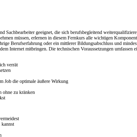
 und Sachbearbeiter geeignet, die sich berufsbegleitend weiterqualif
ehmen müssen, erlernen in diesem Fernkurs alle wichtigen Komponenten
rige Berufserfahrung oder ein mittlerer Bildungsabschluss und mindes
 dem Internet mitbringen. Die technischen Voraussetzungen umfassen e
ch verrät
setzen
n im Job die optimale äußere Wirkung
en ohne zu kränken
kst
vermeidest
 kannst
n