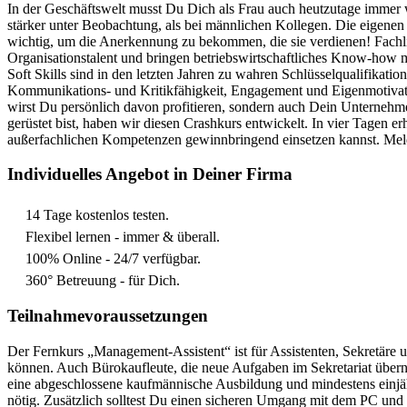
In der Geschäftswelt musst Du Dich als Frau auch heutzutage imme
stärker unter Beobachtung, als bei männlichen Kollegen. Die eigenen L
wichtig, um die Anerkennung zu bekommen, die sie verdienen!
Fachl
Organisationstalent und bringen betriebswirtschaftliches Know-how m
Soft Skills sind in den letzten Jahren zu wahren Schlüsselqualifikat
Kommunikations- und Kritikfähigkeit, Engagement und Eigenmotivat
wirst Du persönlich davon profitieren, sondern auch Dein Unternehme
gerüstet bist, haben wir diesen Crashkurs entwickelt. In vier Tagen 
außerfachlichen Kompetenzen gewinnbringend einsetzen kannst.
Mel
Individuelles Angebot in Deiner Firma
14 Tage kostenlos testen.
Flexibel lernen - immer & überall.
100% Online - 24/7 verfügbar.
360° Betreuung - für Dich.
Teilnahmevoraussetzungen
Der Fernkurs „Management-Assistent“ ist für Assistenten, Sekretäre
können. Auch Bürokaufleute, die neue Aufgaben im Sekretariat übern
eine abgeschlossene kaufmännische Ausbildung und mindestens einjäh
nötig. Zusätzlich solltest Du einen sicheren Umgang mit dem PC und