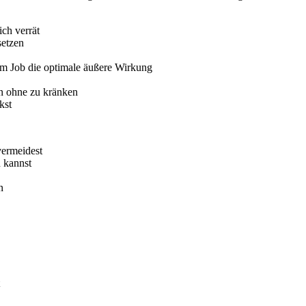
ch verrät
setzen
n im Job die optimale äußere Wirkung
en ohne zu kränken
kst
vermeidest
 kannst
n