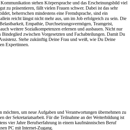
 Kommunikation stehen Körpersprache und das Erscheinungsbild viel
 zu präsentieren, fällt vielen Frauen schwer. Dabei ist das sehr
bildet, beherrschen mindestens eine Fremdsprache, sind ein
llein reicht längst nicht mehr aus, um im Job erfolgreich zu sein. Die
nd Belastbarkeit, Empathie, Durchsetzungsvermögen, Teamgeist,
auch weitere Sozialkompetenzen erlernen und ausbauen. Nicht nur
das Bindeglied zwischen Vorgesetzten und Fachabteilungen.
Damit Du
en Assistenz. Stehe zukünftig Deine Frau und weiß, wie Du Deine
den Expertinnen.
izieren möchten, um neue Aufgaben und Verantwortungen übernehmen zu
 der Sekretariatsarbeit.
Für die Teilnahme an der Weiterbildung ist
tens vier Jahre Berufserfahrung in einem kaufmännischen Beruf
inen PC mit Internet-Zugang.