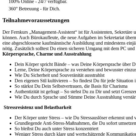
100% Online - 24/7 verfügbar.
360° Betreuung - für Dich.
Teilnahmevoraussetzungen
Der Fernkurs „Management-Assistent“ ist für Assistenten, Sekretäre
können. Auch Bürokaufleute, die neue Aufgaben im Sekretariat übern
eine abgeschlossene kaufmännische Ausbildung und mindestens einjäh
nötig. Zusätzlich solltest Du einen sicheren Umgang mit dem PC und
Körpersprache, Charme und Ausstrahlung
Dein Körper spricht Bände – was Deine Körpersprache über Di
Lerne, Deine Körpersprache zu verstehen und bewusster einzu
Wie Du Sicherheit und Souveränität ausstrahlst
Den eigenen Stil kultivieren – So findest Du für jede Situatio
So stärkst Du Dein Selbstvertrauen, die Basis für Charisma
Authentizität ist gefragt – So stehst Du zu Dir und setzt Grenz
Wie Du durch Sprache und Stimme Deine Ausstrahlung verstär
Stressresistenz und Belastbarkeit
Der Körper unter Stress – wie Du Stressauslöser erkennst und 
Grundlegende Anti-Stress-Maßnahmen, die Du sofort umsetzen
So bleibst Du auch unter Stress konzentriert
Weniger Stress durch klare und wertschätzende Kommunikatio