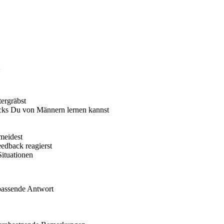
ergräbst
cks Du von Männern lernen kannst
meidest
eedback reagierst
ituationen
 passende Antwort