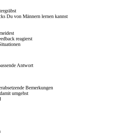
ergräbst
cks Du von Männern lernen kannst
meidest
eedback reagierst
ituationen
 passende Antwort
f herabsetzende Bemerkungen
 damit umgehst
d
n