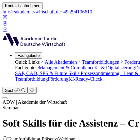
Kontakt aufnehmen
info@akademie-wirtschaft.de
+49 294196610
Fachgebiete
Quick Links
Alle Akademien
Teamfortbildungen
Förder
Fachgebiete
Management & Compliance
KI & Digitalisierung
De
SAP, CAD, SPS & Future Skills
Prozessoptimierung - Lean &
Teamfortbildung
Förderung
KI-Ready-Check
Suche
ADW | Akademie der Wirtschaft
Seminar
Soft Skills für die Assistenz – C
Teamfortbildung Präsenz/Webinar