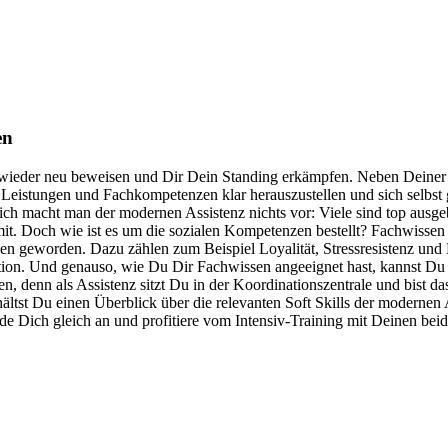
en
r wieder neu beweisen und Dir Dein Standing erkämpfen. Neben Deiner
eistungen und Fachkompetenzen klar herauszustellen und sich selbst gut
ich macht man der modernen Assistenz nichts vor: Viele sind top ausge
it. Doch wie ist es um die sozialen Kompetenzen bestellt?
Fachwissen a
ionen geworden. Dazu zählen zum Beispiel Loyalität, Stressresistenz u
ion.
Und genauso, wie Du Dir Fachwissen angeeignet hast, kannst Du 
n, denn als Assistenz sitzt Du in der Koordinationszentrale und bist 
erhältst Du einen Überblick über die relevanten Soft Skills der modern
de Dich gleich an und profitiere vom Intensiv-Training mit Deinen bei