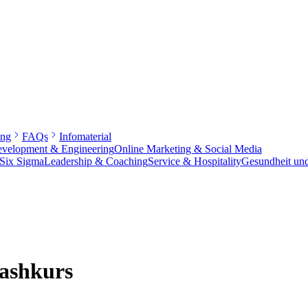
ung
FAQs
Infomaterial
velopment & Engineering
Online Marketing & Social Media
 Six Sigma
Leadership & Coaching
Service & Hospitality
Gesundheit und
rashkurs