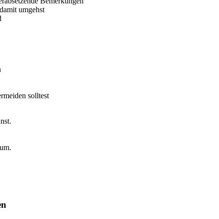
f herabsetzende Bemerkungen
 damit umgehst
d
n
rmeiden solltest
nst.
 um.
en