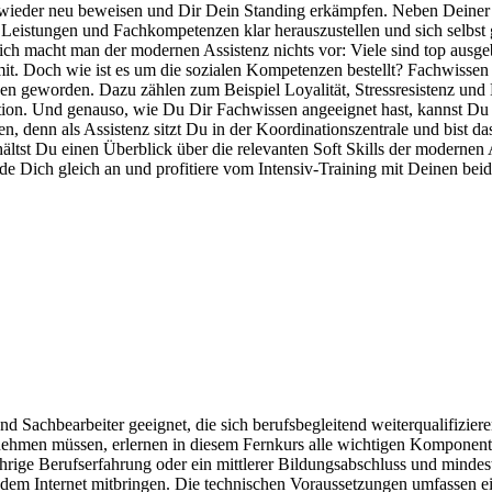
r wieder neu beweisen und Dir Dein Standing erkämpfen. Neben Deiner
eistungen und Fachkompetenzen klar herauszustellen und sich selbst gut
ich macht man der modernen Assistenz nichts vor: Viele sind top ausge
it. Doch wie ist es um die sozialen Kompetenzen bestellt?
Fachwissen a
ionen geworden. Dazu zählen zum Beispiel Loyalität, Stressresistenz u
ion.
Und genauso, wie Du Dir Fachwissen angeeignet hast, kannst Du 
n, denn als Assistenz sitzt Du in der Koordinationszentrale und bist 
erhältst Du einen Überblick über die relevanten Soft Skills der modern
de Dich gleich an und profitiere vom Intensiv-Training mit Deinen bei
 und Sachbearbeiter geeignet, die sich berufsbegleitend weiterqualif
ehmen müssen, erlernen in diesem Fernkurs alle wichtigen Komponenten
rige Berufserfahrung oder ein mittlerer Bildungsabschluss und mindes
 dem Internet mitbringen. Die technischen Voraussetzungen umfassen e