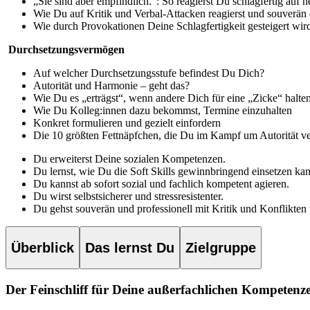
„Sie sind aber empfindlich.“: So reagierst Du schlagfertig au
Wie Du auf Kritik und Verbal-Attacken reagierst und souverän
Wie durch Provokationen Deine Schlagfertigkeit gesteigert wir
Durchsetzungsvermögen
Auf welcher Durchsetzungsstufe befindest Du Dich?
Autorität und Harmonie – geht das?
Wie Du es „erträgst“, wenn andere Dich für eine „Zicke“ halte
Wie Du Kolleg:innen dazu bekommst, Termine einzuhalten
Konkret formulieren und gezielt einfordern
Die 10 größten Fettnäpfchen, die Du im Kampf um Autorität ve
Du erweiterst Deine sozialen Kompetenzen.
Du lernst, wie Du die Soft Skills gewinnbringend einsetzen kan
Du kannst ab sofort sozial und fachlich kompetent agieren.
Du wirst selbstsicherer und stressresistenter.
Du gehst souverän und professionell mit Kritik und Konflikten
Überblick
Das lernst Du
Zielgruppe
Der Feinschliff für Deine außerfachlichen Kompetenz