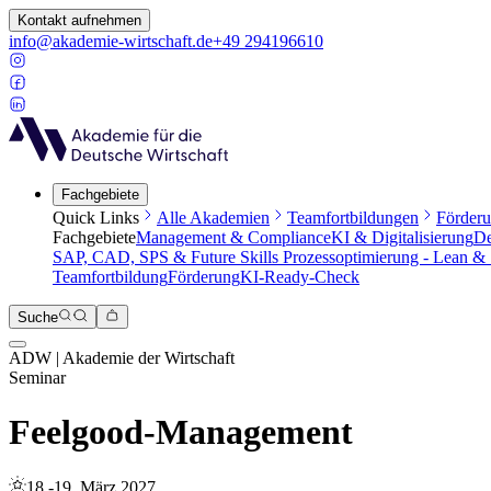
Kontakt aufnehmen
info@akademie-wirtschaft.de
+49 294196610
Fachgebiete
Quick Links
Alle Akademien
Teamfortbildungen
Förder
Fachgebiete
Management & Compliance
KI & Digitalisierung
De
SAP, CAD, SPS & Future Skills
Prozessoptimierung - Lean &
Teamfortbildung
Förderung
KI-Ready-Check
Suche
ADW | Akademie der Wirtschaft
Seminar
Feelgood-Management
18.-19. März 2027