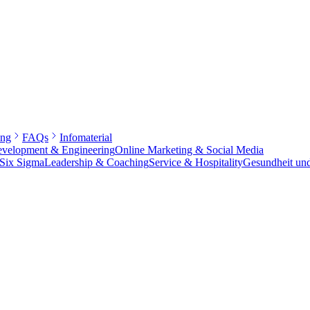
ung
FAQs
Infomaterial
velopment & Engineering
Online Marketing & Social Media
 Six Sigma
Leadership & Coaching
Service & Hospitality
Gesundheit und