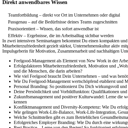
Direkt anwendbares Wissen
Teamfortbildung – direkt vor Ort im Unternehmen oder digital
Passgenau – auf die Bedürfnisse deines Teams zugeschnitten
Praxisorientiert – Wissen, das sofort anwendbar ist
Effektiv – Ergebnisse, die im Arbeitsalltag sichtbar werden
In zwei intensiven Seminartagen bekommst Du einen kompakten und p
Mitarbeiterzufriedenheit gezielt stärkst, Unternehmenskultur aktiv mit
Impulsgeberin für Motivation, Zusammenarbeit und nachhaltigen Unt
Feelgood-Management als Element von New Work in der Arbeits
Erfolgsfaktoren Mitarbeiterzufriedenheit, Motivation und „W
und die Menschen, die darin arbeiten?
Wie viel Feelgood braucht Dein Unternehmen – und was benöti
Wie Du Feelgood-Management wertschöpfend etablierst und Mitar
Personal Branding: So positionierst Du Dich wirkungsvoll und 
Deine Persönlichkeit und Vorbildfunktion: Qualifikationen un
Zukunftsmanagement und positiver Kulturwandel: Lerne die wes
kennen
Konfliktmanagement und Diversity-Kompetenz: Wie Du erfolg
Wie gelingen Work-Life-Balance, Work-Life-Integration, Gesun
Welche Schnittstellen gibt es zum Betrieblichen Gesundheits
Erfolgreiches Employer Branding: Wie Du durch eine wirkungsvo
Best Practice – Lerne von den Besten! So funktioniert erfolg