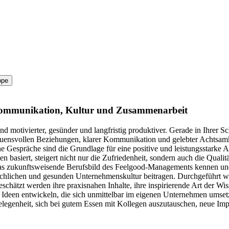
ppe
für Kommunikation, Kultur und Zusammenarbeit
d motivierter, gesünder und langfristig produktiver. Gerade in Ihrer Sch
ensvollen Beziehungen, klarer Kommunikation und gelebter Achtsamkeit 
espräche sind die Grundlage für eine positive und leistungsstarke Arb
asiert, steigert nicht nur die Zufriedenheit, sondern auch die Qualität
 zukunftsweisende Berufsbild des Feelgood-Managements kennen und ent
enschlichen und gesunden Unternehmenskultur beitragen.
Durchgeführt wi
ätzt werden ihre praxisnahen Inhalte, ihre inspirierende Art der Wisse
e Ideen entwickeln, die sich unmittelbar im eigenen Unternehmen umset
egenheit, sich bei gutem Essen mit Kollegen auszutauschen, neue Imp