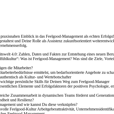
raxisnahen Einblick in das Feelgood-Management als echten Erfolgsfa
gestaltest und Deine Rolle als Assistenz zukunftsorientiert weiterentwic
ernehmenserfolg.
welt 4.0: Zahlen, Daten und Fakten zur Entstehung eines neuen Beru
ohlfühlkultur“: Was ist Feelgood-Management? Was sind die Ziele, Vo
gen die Mitarbeiter?
beiterbedürfnisse ermittelst, um bedarfsorientierte Angebote zu scha
authentisch als Kultur- und Wertebotschafter
d wichtige persönliche Skills für Deinen Weg zum Feelgood-Manager
entlichen Elemente und Erfolgsfaktoren der positiven Psychologie, e
reiche Zusammenarbeit in dynamischen Teams förderst und Generatio
dheit und Resilienz?
management und wie kannst Du diese verknüpfen?
lle Feelgood-Kultur Arbeitgeberattraktivität, Unternehmensidentifika
reiches Feelgood-Management