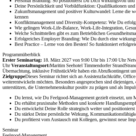
Personal Branding: So positionierst Du Dich wirkungsvoll und 
Deine Persönlichkeit und Vorbildfunktion: Qualifikationen un
Zukunftsmanagement und positiver Kulturwandel: Lerne die wes
kennen
Konfliktmanagement und Diversity-Kompetenz: Wie Du erfolg
Wie gelingen Work-Life-Balance, Work-Life-Integration, Gesun
Welche Schnittstellen gibt es zum Betrieblichen Gesundheits
Erfolgreiches Employer Branding: Wie Du durch eine wirkungsvo
Best Practice – Lerne von den Besten! So funktioniert erfolg
Programmüberblick
Erster Seminartag:
18. März 2027 von 9:00 Uhr bis 17:00 Uhr
Netw
Uhr
Veranstaltungsort:
Maritim Seehotel Timmendorfer Strand
Stran
Übernachtung, inklusive Frühstück
Wir haben ein Abrufkontingent un
Zielgruppe
Dieses Seminar richtet sich an Assistenzfachkräfte, Office
weiterentwickeln möchten. Besonders angesprochen sind diejenigen, 
unterstützen, die Unternehmenskultur positiv zu prägen und als Imp
Du lernst, wie Du Feelgood-Management gezielt einsetzt, um Mi
Du erhältst praxisnahe Methoden und konkrete Handlungsempfe
Du entwickelst Deine Rolle strategisch weiter und positionier
Du stärkst Deine persönliche Wirkung, Kommunikationsfähig
Du profitierst vom Austausch mit Kollegen, gewinnst neue Impu
Seminar
Feelgood-Management