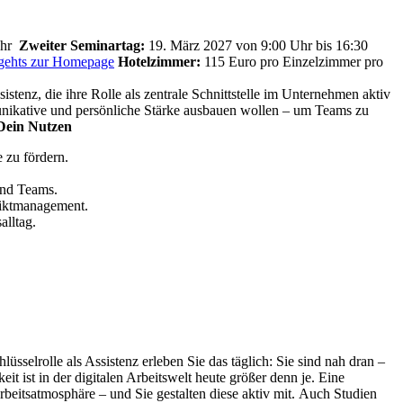
Uhr
Zweiter Seminartag:
19. März 2027 von 9:00 Uhr bis 16:30
 gehts zur Homepage
Hotelzimmer:
115 Euro pro Einzelzimmer pro
istenz, die ihre Rolle als zentrale Schnittstelle im Unternehmen aktiv
unikative und persönliche Stärke ausbauen wollen – um Teams zu
Dein Nutzen
 zu fördern.
und Teams.
liktmanagement.
alltag.
lüsselrolle als Assistenz erleben Sie das täglich: Sie sind nah dran –
ist in der digitalen Arbeitswelt heute größer denn je. Eine
eitsatmosphäre – und Sie gestalten diese aktiv mit.
Auch Studien