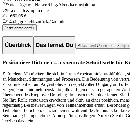
Zwei Tage mit Networking-Abendveranstaltung
Praxisnah & up to date
ab
1.660,05 €
14-tägige Geld-zurück-Garantie
Jetzt anmelden
Überblick
Das lernst Du
Ablauf und Überblick
Zielgru
Positioniere Dich neu – als zentrale Schnittstelle 
Zufriedene Mitarbeiter, die sich in ihrem Arbeitsumfeld wohlfühlen, sin
an Menschen, Stimmungen und Prozessen.
Die Bedeutung von vertrau
Zusammenarbeit auf Augenhöhe, ein respektvoller Umgang und offene G
zeigen, eine Unternehmenskultur, die auf gemeinsam getragenen Werten b
überzeugendes Employer Branding. In unserem Seminar lernen Sie das
Sie Ihre Rolle strategisch erweitern und aktiv zu einer positiven, m
regelmäßig Bestbewertungen von Teilnehmenden erhält. Besonders gesch
Teilnehmer berichten, dass sie bereits während des Seminars konkret
Seminartag in angenehmer Atmosphäre ausklingen. Nutzen Sie die Gel
herzlich dazu ein.