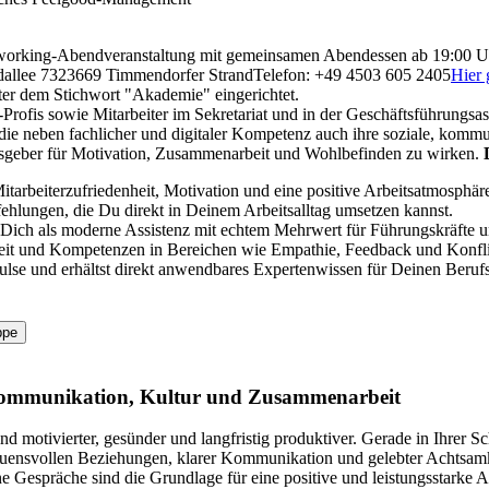
orking-Abendveranstaltung mit gemeinsamen Abendessen ab 19:00 
dallee 73
23669 Timmendorfer Strand
Telefon: +49 4503 605 2405
Hier
ter dem Stichwort "Akademie" eingerichtet.
-Profis sowie Mitarbeiter im Sekretariat und in der Geschäftsführungsass
die neben fachlicher und digitaler Kompetenz auch ihre soziale, komm
ulsgeber für Motivation, Zusammenarbeit und Wohlbefinden zu wirken.
tarbeiterzufriedenheit, Motivation und eine positive Arbeitsatmosphäre
hlungen, die Du direkt in Deinem Arbeitsalltag umsetzen kannst.
st Dich als moderne Assistenz mit echtem Mehrwert für Führungskräfte 
keit und Kompetenzen in Bereichen wie Empathie, Feedback und Konf
lse und erhältst direkt anwendbares Expertenwissen für Deinen Berufs
ppe
für Kommunikation, Kultur und Zusammenarbeit
d motivierter, gesünder und langfristig produktiver. Gerade in Ihrer Sch
ensvollen Beziehungen, klarer Kommunikation und gelebter Achtsamkeit 
espräche sind die Grundlage für eine positive und leistungsstarke Arb