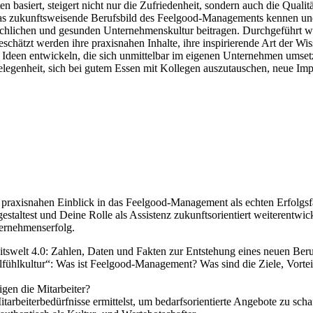
asiert, steigert nicht nur die Zufriedenheit, sondern auch die Qualität
 zukunftsweisende Berufsbild des Feelgood-Managements kennen und ent
enschlichen und gesunden Unternehmenskultur beitragen.
Durchgeführt wi
ätzt werden ihre praxisnahen Inhalte, ihre inspirierende Art der Wisse
e Ideen entwickeln, die sich unmittelbar im eigenen Unternehmen umset
egenheit, sich bei gutem Essen mit Kollegen auszutauschen, neue Imp
raxisnahen Einblick in das Feelgood-Management als echten Erfolgsfa
gestaltest und Deine Rolle als Assistenz zukunftsorientiert weiterentwic
ernehmenserfolg.
welt 4.0: Zahlen, Daten und Fakten zur Entstehung eines neuen Beru
ohlfühlkultur“: Was ist Feelgood-Management? Was sind die Ziele, Vo
gen die Mitarbeiter?
beiterbedürfnisse ermittelst, um bedarfsorientierte Angebote zu scha