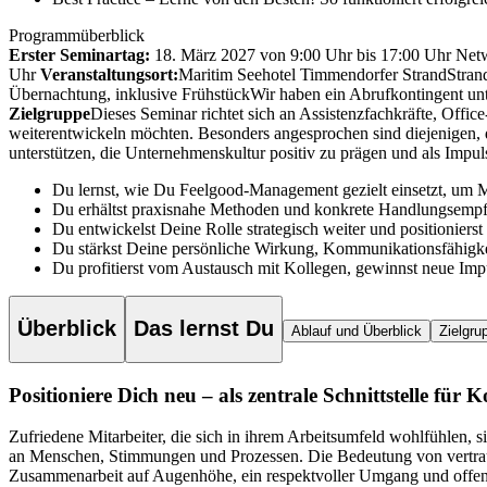
Programmüberblick
Erster Seminartag:
18. März 2027 von 9:00 Uhr bis 17:00 Uhr
Netw
Uhr
Veranstaltungsort:
Maritim Seehotel Timmendorfer Strand
Stran
Übernachtung, inklusive Frühstück
Wir haben ein Abrufkontingent un
Zielgruppe
Dieses Seminar richtet sich an Assistenzfachkräfte, Office
weiterentwickeln möchten. Besonders angesprochen sind diejenigen, 
unterstützen, die Unternehmenskultur positiv zu prägen und als Imp
Du lernst, wie Du Feelgood-Management gezielt einsetzt, um Mi
Du erhältst praxisnahe Methoden und konkrete Handlungsempfe
Du entwickelst Deine Rolle strategisch weiter und positionier
Du stärkst Deine persönliche Wirkung, Kommunikationsfähig
Du profitierst vom Austausch mit Kollegen, gewinnst neue Impu
Überblick
Das lernst Du
Ablauf und Überblick
Zielgru
Positioniere Dich neu – als zentrale Schnittstelle 
Zufriedene Mitarbeiter, die sich in ihrem Arbeitsumfeld wohlfühlen, sin
an Menschen, Stimmungen und Prozessen.
Die Bedeutung von vertrau
Zusammenarbeit auf Augenhöhe, ein respektvoller Umgang und offene G