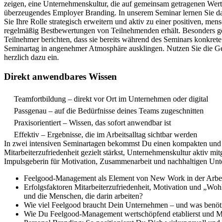
zeigen, eine Unternehmenskultur, die auf gemeinsam getragenen Werten b
überzeugendes Employer Branding. In unserem Seminar lernen Sie das
Sie Ihre Rolle strategisch erweitern und aktiv zu einer positiven, m
regelmäßig Bestbewertungen von Teilnehmenden erhält. Besonders gesch
Teilnehmer berichten, dass sie bereits während des Seminars konkret
Seminartag in angenehmer Atmosphäre ausklingen. Nutzen Sie die Gel
herzlich dazu ein.
Direkt anwendbares Wissen
Teamfortbildung – direkt vor Ort im Unternehmen oder digital
Passgenau – auf die Bedürfnisse deines Teams zugeschnitten
Praxisorientiert – Wissen, das sofort anwendbar ist
Effektiv – Ergebnisse, die im Arbeitsalltag sichtbar werden
In zwei intensiven Seminartagen bekommst Du einen kompakten und p
Mitarbeiterzufriedenheit gezielt stärkst, Unternehmenskultur aktiv mit
Impulsgeberin für Motivation, Zusammenarbeit und nachhaltigen Unt
Feelgood-Management als Element von New Work in der Arbeits
Erfolgsfaktoren Mitarbeiterzufriedenheit, Motivation und „W
und die Menschen, die darin arbeiten?
Wie viel Feelgood braucht Dein Unternehmen – und was benöti
Wie Du Feelgood-Management wertschöpfend etablierst und Mitar