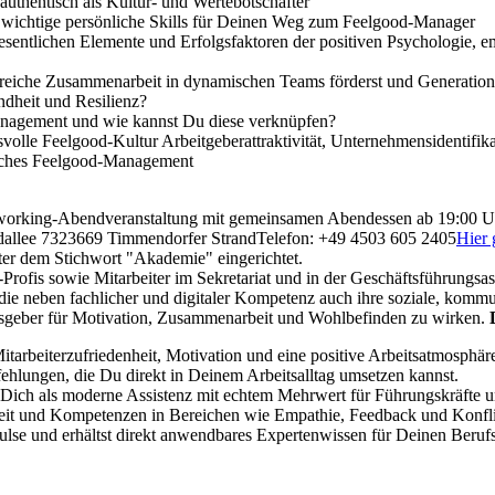
authentisch als Kultur- und Wertebotschafter
d wichtige persönliche Skills für Deinen Weg zum Feelgood-Manager
entlichen Elemente und Erfolgsfaktoren der positiven Psychologie, e
reiche Zusammenarbeit in dynamischen Teams förderst und Generatio
dheit und Resilienz?
management und wie kannst Du diese verknüpfen?
lle Feelgood-Kultur Arbeitgeberattraktivität, Unternehmensidentifika
reiches Feelgood-Management
orking-Abendveranstaltung mit gemeinsamen Abendessen ab 19:00 
dallee 73
23669 Timmendorfer Strand
Telefon: +49 4503 605 2405
Hier
ter dem Stichwort "Akademie" eingerichtet.
-Profis sowie Mitarbeiter im Sekretariat und in der Geschäftsführungsass
die neben fachlicher und digitaler Kompetenz auch ihre soziale, komm
ulsgeber für Motivation, Zusammenarbeit und Wohlbefinden zu wirken.
tarbeiterzufriedenheit, Motivation und eine positive Arbeitsatmosphäre
hlungen, die Du direkt in Deinem Arbeitsalltag umsetzen kannst.
st Dich als moderne Assistenz mit echtem Mehrwert für Führungskräfte 
keit und Kompetenzen in Bereichen wie Empathie, Feedback und Konf
lse und erhältst direkt anwendbares Expertenwissen für Deinen Berufs