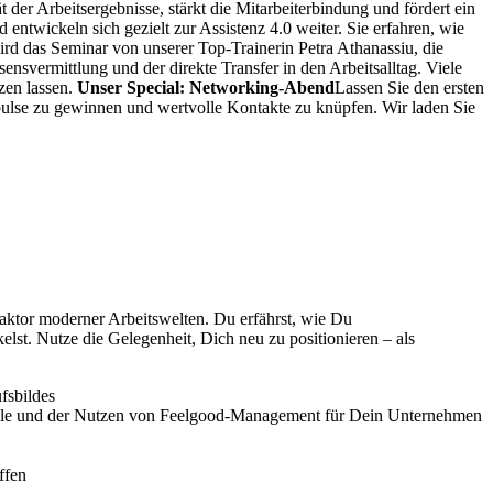
 der Arbeitsergebnisse, stärkt die Mitarbeiterbindung und fördert ein
wickeln sich gezielt zur Assistenz 4.0 weiter. Sie erfahren, wie
rd das Seminar von unserer Top-Trainerin Petra Athanassiu, die
nsvermittlung und der direkte Transfer in den Arbeitsalltag. Viele
zen lassen.
Unser Special: Networking-Abend
Lassen Sie den ersten
ulse zu gewinnen und wertvolle Kontakte zu knüpfen. Wir laden Sie
ktor moderner Arbeitswelten. Du erfährst, wie Du
kelst. Nutze die Gelegenheit, Dich neu zu positionieren – als
fsbildes
rteile und der Nutzen von Feelgood-Management für Dein Unternehmen
ffen