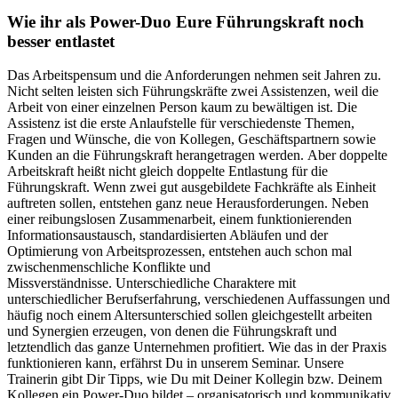
Wie ihr als Power-Duo Eure Führungskraft noch
besser entlastet
Das Arbeitspensum und die Anforderungen nehmen seit Jahren zu.
Nicht selten leisten sich Führungskräfte zwei Assistenzen, weil die
Arbeit von einer einzelnen Person kaum zu bewältigen ist. Die
Assistenz ist die erste Anlaufstelle für verschiedenste Themen,
Fragen und Wünsche, die von Kollegen, Geschäftspartnern sowie
Kunden an die Führungskraft herangetragen werden.
Aber doppelte
Arbeitskraft heißt nicht gleich doppelte Entlastung für die
Führungskraft. Wenn zwei gut ausgebildete Fachkräfte als Einheit
auftreten sollen, entstehen ganz neue Herausforderungen. Neben
einer reibungslosen Zusammenarbeit, einem funktionierenden
Informationsaustausch, standardisierten Abläufen und der
Optimierung von Arbeitsprozessen, entstehen auch schon mal
zwischenmenschliche Konflikte und
Missverständnisse.
Unterschiedliche Charaktere mit
unterschiedlicher Berufserfahrung, verschiedenen Auffassungen und
häufig noch einem Altersunterschied sollen gleichgestellt arbeiten
und Synergien erzeugen, von denen die Führungskraft und
letztendlich das ganze Unternehmen profitiert. Wie das in der Praxis
funktionieren kann, erfährst Du in unserem Seminar.
Unsere
Trainerin gibt Dir Tipps, wie Du mit Deiner Kollegin bzw. Deinem
Kollegen ein Power-Duo bildet – organisatorisch und kommunikativ