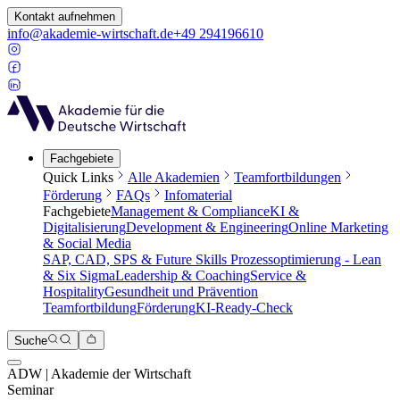
Kontakt aufnehmen
info@akademie-wirtschaft.de
+49 294196610
Fachgebiete
Quick Links
Alle Akademien
Teamfortbildungen
Förderung
FAQs
Infomaterial
Fachgebiete
Management & Compliance
KI &
Digitalisierung
Development & Engineering
Online Marketing
& Social Media
SAP, CAD, SPS & Future Skills
Prozessoptimierung - Lean
& Six Sigma
Leadership & Coaching
Service &
Hospitality
Gesundheit und Prävention
Teamfortbildung
Förderung
KI-Ready-Check
Suche
ADW | Akademie der Wirtschaft
Seminar