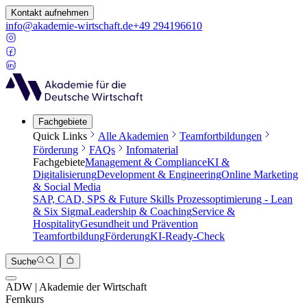
Kontakt aufnehmen
info@akademie-wirtschaft.de
+49 294196610
Fachgebiete
Quick Links
Alle Akademien
Teamfortbildungen
Förderung
FAQs
Infomaterial
Fachgebiete
Management & Compliance
KI &
Digitalisierung
Development & Engineering
Online Marketing
& Social Media
SAP, CAD, SPS & Future Skills
Prozessoptimierung - Lean
& Six Sigma
Leadership & Coaching
Service &
Hospitality
Gesundheit und Prävention
Teamfortbildung
Förderung
KI-Ready-Check
Suche
ADW | Akademie der Wirtschaft
Fernkurs