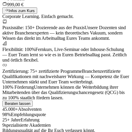
999,00 €
Infos zum Kurs
Corporate Learning. Einfach gemacht.
Praxisnähe: 150+ Dozierende aus der Praxis
Unsere Dozenten sind
aktive Branchenexperten — kein theoretisches Vakuum, sondern
Wissen das direkt im Arbeitsalltag Eures Teams ankommt.
Flexibilität: 100%
Fernkurs, Live-Seminar oder Inhouse-Schulung
— Euer Team lernt so wie es in Euren Betriebsalltag passt. Zeitlich
und örtlich flexibel.
Zertifizierung: 75+ zertifizierte Programme
Branchenzertifizierte
Qualifikationen mit nachweisbarer Wirkung — Kompetenz die Euer
Unternehmen stärkt und Euer Team weiterbringt.
100% Förderung
Unternehmen können die Weiterbildung ihrer
Mitarbeitenden über das Qualifizierungschancengesetz (QCG) bis
zu 100% staatlich fördern lassen.
Beraten lassen
45.000+
Absolventen
98%
Empfehlungsquote
25+ Jahre
Erfahrung
9
spezialisierte Akademien
Bildungsqualität auf die Ihr Euch verlassen könnt.