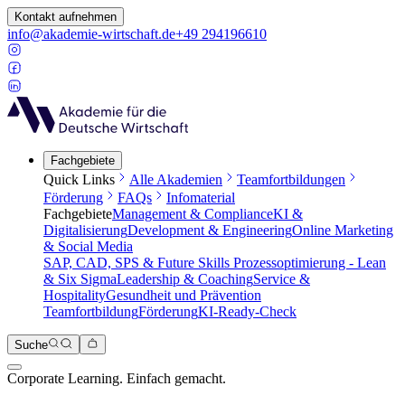
Kontakt aufnehmen
info@akademie-wirtschaft.de
+49 294196610
Fachgebiete
Quick Links
Alle Akademien
Teamfortbildungen
Förderung
FAQs
Infomaterial
Fachgebiete
Management & Compliance
KI &
Digitalisierung
Development & Engineering
Online Marketing
& Social Media
SAP, CAD, SPS & Future Skills
Prozessoptimierung - Lean
& Six Sigma
Leadership & Coaching
Service &
Hospitality
Gesundheit und Prävention
Teamfortbildung
Förderung
KI-Ready-Check
Suche
Corporate Learning. Einfach gemacht.